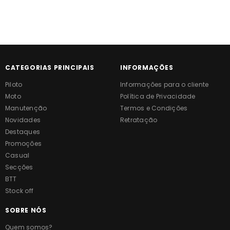
CATEGORIAS PRINCIPAIS
INFORMAÇÕES
Piloto
Informações para o cliente
Moto
Política de Privacidade
Manutenção
Termos e Condições
Novidades
Retratação
Destaques
Promoções
Casual
Secções
BTT
Stock off
SOBRE NÓS
Quem somos?