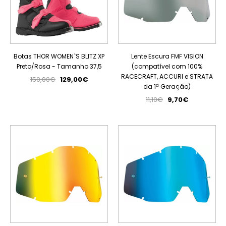
Botas THOR WOMEN`S BLITZ XP
Lente Escura FMF VISION
Preto/Rosa - Tamanho 37,5
(compatível com 100%
RACECRAFT, ACCURI e STRATA
150,00€
129,00€
da 1ª Geração)
11,10€
9,70€
PROMOÇÃO
PROMOÇÃO