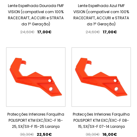
Lente Espelhada Dourada FMF
Lente Espelhada Azul FMF
VISION (compatível com 100%
VISION (compatível com 100%
RACECRAFT, ACCURI e STRATA
RACECRAFT, ACCURI e STRATA
da 1ª Geração)
da 1ª Geração)
24,60€
17,00€
24,60€
17,00€
PROMOÇÃO
PROMOÇÃO
Protecções Inferiores Forquilha
Protecções Inferiores Forquilha
POLISPORT KTM EXC/EXC-F 16-
POLISPORT KTM EXC/EXC-F 08-
25, SX/SX-F 15-25 Laranja
15, SX/SX-F 07-14 Laranja
38,30€
22,50€
38,30€
16,00€