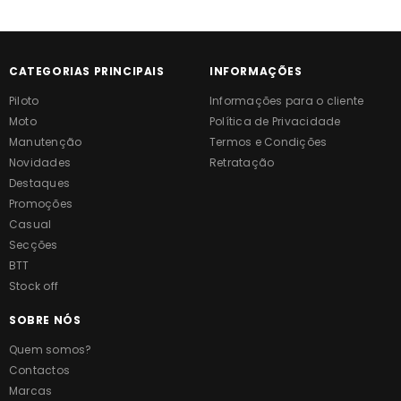
CATEGORIAS PRINCIPAIS
INFORMAÇÕES
Piloto
Informações para o cliente
Moto
Política de Privacidade
Manutenção
Termos e Condições
Novidades
Retratação
Destaques
Promoções
Casual
Secções
BTT
Stock off
SOBRE NÓS
Quem somos?
Contactos
Marcas