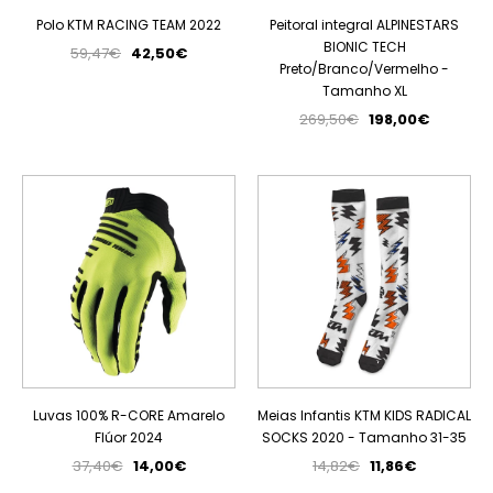
Polo KTM RACING TEAM 2022
Peitoral integral ALPINESTARS
BIONIC TECH
59,47€
42,50€
Preto/Branco/Vermelho -
Tamanho XL
269,50€
198,00€
PROMOÇÃO
PROMOÇÃO
ESGOTADO
Luvas 100% R-CORE Amarelo
Meias Infantis KTM KIDS RADICAL
Flúor 2024
SOCKS 2020 - Tamanho 31-35
37,40€
14,00€
14,82€
11,86€