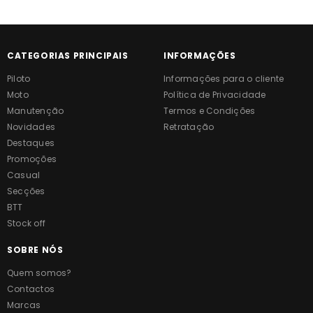
CATEGORIAS PRINCIPAIS
INFORMAÇÕES
Piloto
Informações para o cliente
Moto
Política de Privacidade
Manutenção
Termos e Condições
Novidades
Retratação
Destaques
Promoções
Casual
Secções
BTT
Stock off
SOBRE NÓS
Quem somos?
Contactos
Marcas