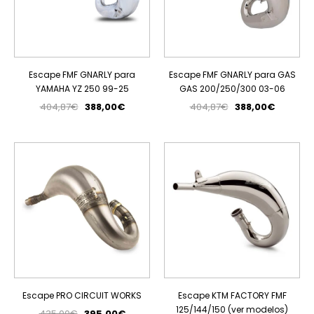
Escape FMF GNARLY para
Escape FMF GNARLY para GAS
YAMAHA YZ 250 99-25
GAS 200/250/300 03-06
404,87€
388,00€
404,87€
388,00€
PROMOÇÃO
ESGOTADO
Escape PRO CIRCUIT WORKS
Escape KTM FACTORY FMF
125/144/150 (ver modelos)
435,00€
395,00€