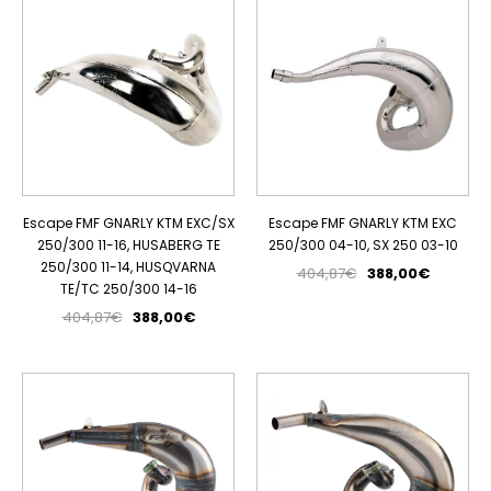
Escape FMF GNARLY KTM EXC/SX
Escape FMF GNARLY KTM EXC
250/300 11-16, HUSABERG TE
250/300 04-10, SX 250 03-10
250/300 11-14, HUSQVARNA
404,87€
388,00€
TE/TC 250/300 14-16
404,87€
388,00€
PROMOÇÃO
PROMOÇÃO