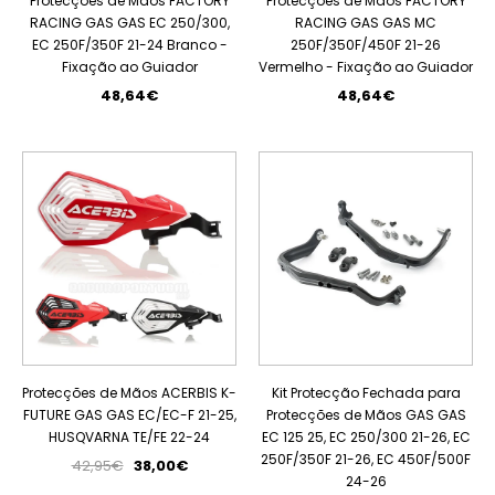
Protecções de Mãos FACTORY
Protecções de Mãos FACTORY
RACING GAS GAS EC 250/300,
RACING GAS GAS MC
EC 250F/350F 21-24 Branco -
250F/350F/450F 21-26
Fixação ao Guiador
Vermelho - Fixação ao Guiador
48,64€
48,64€
PROMOÇÃO
ESGOTADO
Protecções de Mãos ACERBIS K-
Kit Protecção Fechada para
FUTURE GAS GAS EC/EC-F 21-25,
Protecções de Mãos GAS GAS
HUSQVARNA TE/FE 22-24
EC 125 25, EC 250/300 21-26, EC
250F/350F 21-26, EC 450F/500F
42,95€
38,00€
24-26