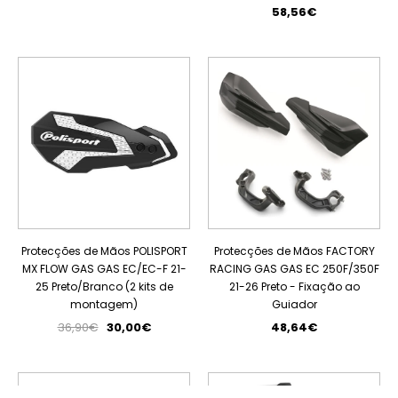
58,56€
PROMOÇÃO
Protecções de Mãos POLISPORT
Protecções de Mãos FACTORY
MX FLOW GAS GAS EC/EC-F 21-
RACING GAS GAS EC 250F/350F
25 Preto/Branco (2 kits de
21-26 Preto - Fixação ao
montagem)
Guiador
36,90€
30,00€
48,64€
ESGOTADO