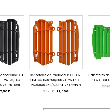
PROMOÇÃO
PROMOÇÃO
iador POLISPORT
Deflectores de Radiador POLISPORT
Deflectores d
00 24-25, EXC-F
KTM EXC 150/250/300 24-25, EXC-F
KAWASAKI KX
 24-25 Preto
250/350/450/500 24-25 Laranja
27,9
2,50€
27,90€
22,50€