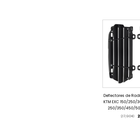
Deflectores de Rad
KTM EXC 150/250/3
250/350/450/500
27,90€
2