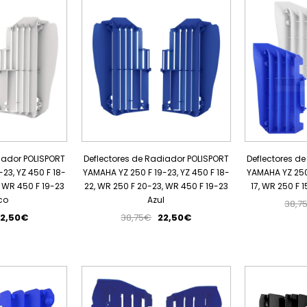
iador POLISPORT
Deflectores de Radiador POLISPORT
Deflectores d
23, YZ 450 F 18-
YAMAHA YZ 250 F 19-23, YZ 450 F 18-
YAMAHA YZ 250 
, WR 450 F 19-23
22, WR 250 F 20-23, WR 450 F 19-23
17, WR 250 F 
co
Azul
38,7
22,50€
38,75€
22,50€
PROMOÇÃO
PROMOÇÃO