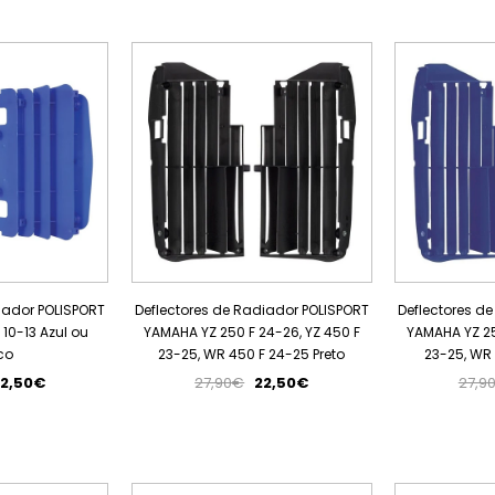
PROMOÇÃO
PROMOÇÃO
iador POLISPORT
Deflectores de Radiador POLISPORT
Deflectores d
10-13 Azul ou
YAMAHA YZ 250 F 24-26, YZ 450 F
YAMAHA YZ 25
co
23-25, WR 450 F 24-25 Preto
23-25, WR 
2,50€
27,90€
22,50€
27,9
PROMOÇÃO
PROMOÇÃO