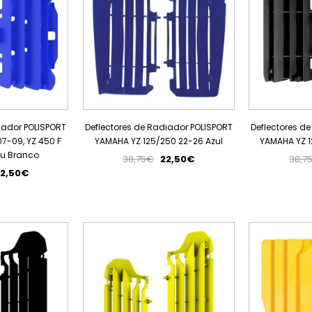
iador POLISPORT
Deflectores de Radiador POLISPORT
Deflectores d
7-09, YZ 450 F
YAMAHA YZ 125/250 22-26 Azul
YAMAHA YZ 1
ou Branco
38,75€
22,50€
38,7
2,50€
PROMOÇÃO
PROMOÇÃO