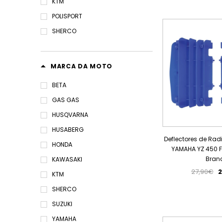
KTM
POLISPORT
SHERCO
MARCA DA MOTO
BETA
GAS GAS
HUSQVARNA
HUSABERG
Deflectores de Rad
HONDA
YAMAHA YZ 450 F 
Bran
KAWASAKI
27,90€
2
KTM
SHERCO
SUZUKI
YAMAHA