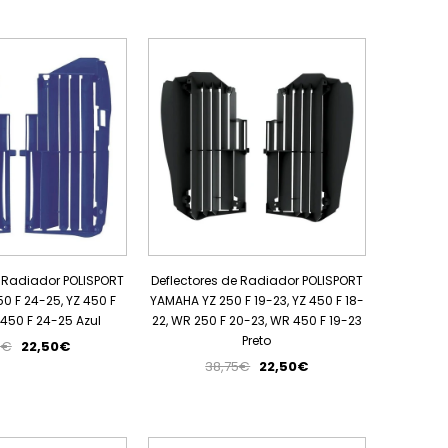
PROMOÇÃO
PROMOÇÃO
e Radiador POLISPORT
Deflectores de Radiador POLISPORT
0 F 24-25, YZ 450 F
YAMAHA YZ 250 F 19-23, YZ 450 F 18-
450 F 24-25 Azul
22, WR 250 F 20-23, WR 450 F 19-23
Preto
0€
22,50€
38,75€
22,50€
PROMOÇÃO
PROMOÇÃO