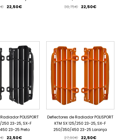
5€
22,50€
38,75€
22,50€
PROMOÇÃO
PROMOÇÃO
e Radiador POLISPORT
Deflectores de Radiador POLISPORT
/250 23-25, SX-F
KTM SX 125/250 23-25, SX-F
450 23-25 Preto
250/350/450 23-25 Laranja
0€
22,50€
27,90€
22,50€