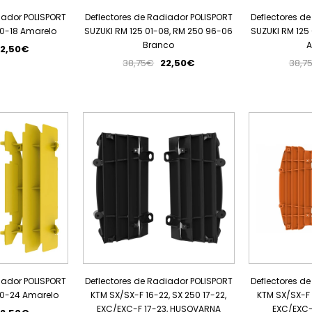
iador POLISPORT
Deflectores de Radiador POLISPORT
Deflectores d
10-18 Amarelo
SUZUKI RM 125 01-08, RM 250 96-06
SUZUKI RM 125
Branco
A
2,50€
38,75€
22,50€
38,7
PROMOÇÃO
PROMOÇÃO
iador POLISPORT
Deflectores de Radiador POLISPORT
Deflectores d
00-24 Amarelo
KTM SX/SX-F 16-22, SX 250 17-22,
KTM SX/SX-F 1
EXC/EXC-F 17-23, HUSQVARNA
EXC/EXC-