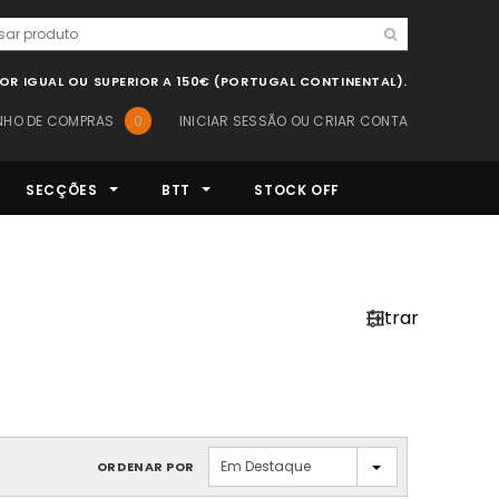
LOR IGUAL OU SUPERIOR A 150€ (PORTUGAL CONTINENTAL).
NHO DE COMPRAS
0
INICIAR SESSÃO
OU
CRIAR CONTA
SECÇÕES
BTT
STOCK OFF
Filtrar
Em Destaque
ORDENAR POR