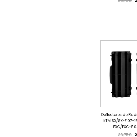
38,75€
2
Deflectores de Rad
KTM SX/SX-F 07-15
EXC/EXC-F 08
38,75€
2