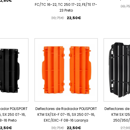
2,50€
FC/TC 16-22, TC 250 17-22, FE/TE 17-
38,7
23 Preto
38,75€
22,50€
PROMOÇÃO
PROMOÇÃO
iador POLISPORT
Deflectores de Radiador POLISPORT
Deflectores d
, SX 250 07-16,
KTM SX/SX-F 07-15, SX 250 07-16,
KTM SX 125
-16 Preto
EXC/EXC-F 08-16 Laranja
250/350/
2,50€
38,75€
22,50€
27,9