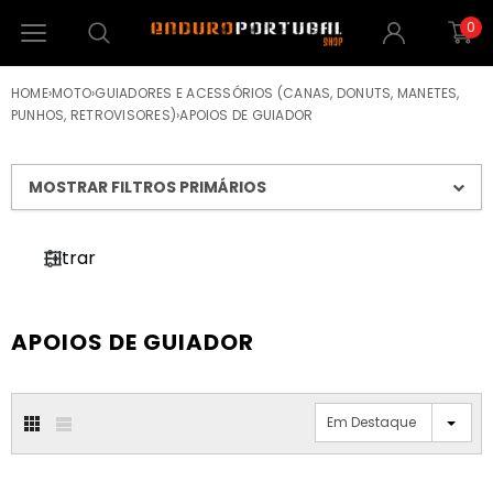
0
HOME
›
MOTO
›
GUIADORES E ACESSÓRIOS (CANAS, DONUTS, MANETES,
PUNHOS, RETROVISORES)
›
APOIOS DE GUIADOR
MOSTRAR FILTROS PRIMÁRIOS
Filtrar
APOIOS DE GUIADOR
Em Destaque