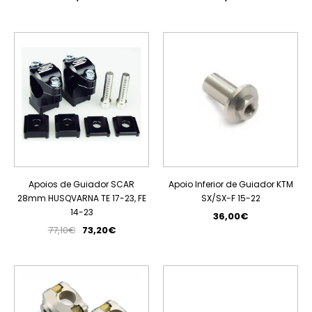
PROMOÇÃO
Apoios de Guiador SCAR
Apoio Inferior de Guiador KTM
28mm HUSQVARNA TE 17-23, FE
SX/SX-F 15-22
14-23
36,00€
77,10€
73,20€
ESGOTADO
PROMOÇÃO