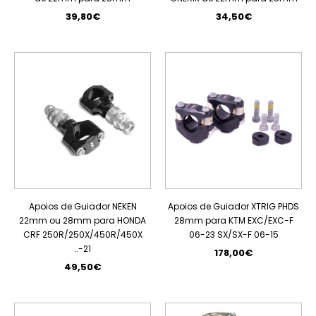
39,80€
34,50€
Apoios de Guiador NEKEN
Apoios de Guiador XTRIG PHDS
22mm ou 28mm para HONDA
28mm para KTM EXC/EXC-F
CRF 250R/250X/450R/450X
06-23 SX/SX-F 06-15
..-21
178,00€
49,50€
ESGOTADO