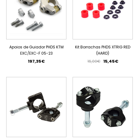
Apoios de Guiador PHDS KTM
Kit Borrachas PHDS XTRIG RED
EXC/EXC-F 05-23
(HARD)
197,35€
16,00€
15,45€
PROMOÇÃO