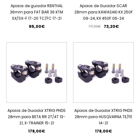
Apoios de guiador RENTHAL
Apoios de Guiador SCAR
36mm para FAT BAR 36 KTM
28mm para KAWASAKI KX 250F
SX/SX-F 17-20 TC/FC 17-21
09-24, KX 450F 06-24
95,00€
77,10€
73,20€
Apoios de Guiador XTRIG PHDS
Apoios de Guiador XTRIG PHDS
28mm para BETA RR 2T/4T 13-
28mm para HUSQVARNA TE/FE
21, X-TRAINER 15-21
14-21
178,00€
178,00€