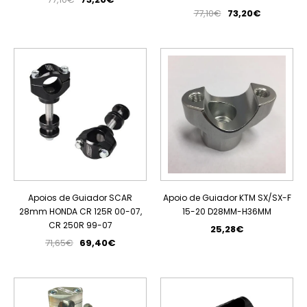
77,10€
73,20€
PROMOÇÃO
Apoios de Guiador SCAR
Apoio de Guiador KTM SX/SX-F
28mm HONDA CR 125R 00-07,
15-20 D28MM-H36MM
CR 250R 99-07
25,28€
71,65€
69,40€