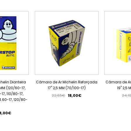
PROMOÇÃO
PROMOÇÃO
elin Dianteira
Câmara de Ar Michelin Reforçada
Câmara de Ar
 MM (120/60-17,
17" 2,5 MM (70/100-17)
19" 2,5
-17, 110/80-17,
22,65€
18,00€
24,1
 4.60-17, 120/80-
8,00€