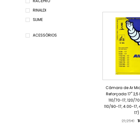
RACEPRO
RINALDI
SLIME
ACESSÓRIOS
Câmara de Ar Mich
Reforçada 17" 2,5
110/70-17, 120/70
110/90-17, 4.00-17,
17)
21,25€
1