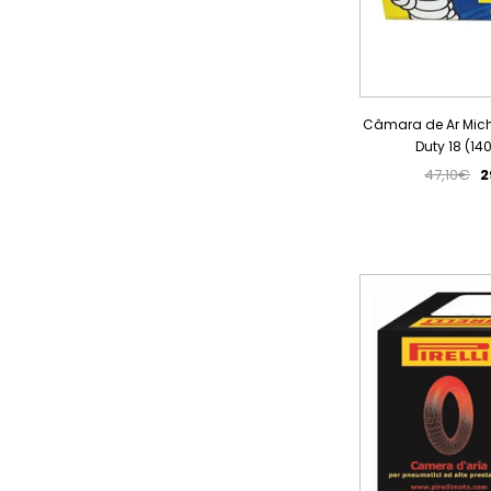
Câmara de Ar Miche
Duty 18 (14
47,10€
2