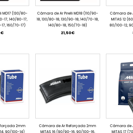
li MD17 (130/80-
Câmara de Ar Pirelli MD18 (110/90-
Câmara de 
70-17, 140/80-17,
18, 130/80-18, 130/90-18, 140/70-18,
MITAS 12 (60
-17, 160/70-17)
140/80-18, 150/70-18)
80/100-12, 90
0€
21,50€
eforçada 2mm
Câmara de Ar Reforçada 2mm
Câmara de 
14, 90/100-14)
MITAS 16 (90/90-16, 90/100-16,
MITAS 17 (7