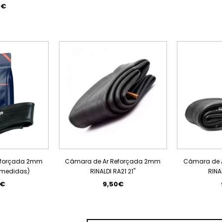
0€
eforçada 2mm
Câmara de Ar Reforçada 2mm
Câmara de 
r medidas)
RINALDI RA21 21"
RINA
0€
9,50€