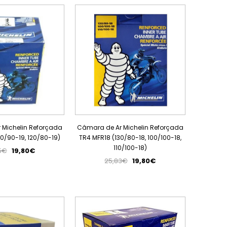
PROMOÇÃO
PROMOÇÃO
 Michelin Reforçada
Câmara de Ar Michelin Reforçada
0/90-19, 120/80-19)
TR4 MFR18 (130/80-18, 100/100-18,
110/100-18)
5€
19,80€
25,83€
19,80€
PROMOÇÃO
PROMOÇÃO