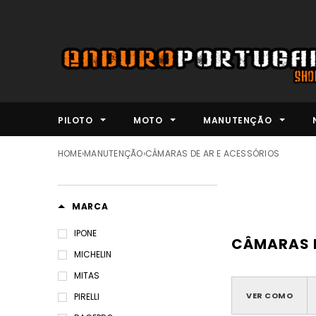
PILOTO
MOTO
MANUTENÇÃO
HOME
›
MANUTENÇÃO
›
CÂMARAS DE AR E ACESSÓRIOS
MARCA
IPONE
CÂMARAS D
MICHELIN
MITAS
VER COMO
PIRELLI