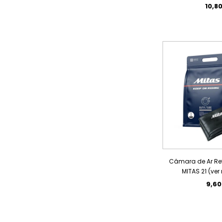
10,8
Câmara de Ar R
MITAS 21 (ve
9,6