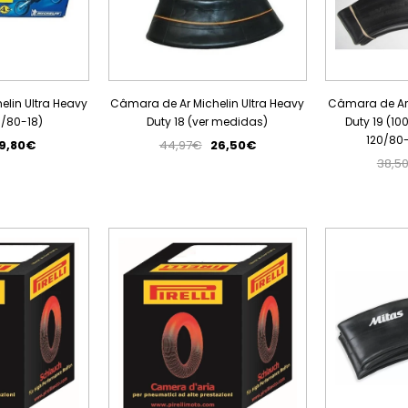
lin Ultra Heavy
Câmara de Ar Michelin Ultra Heavy
Câmara de Ar 
0/80-18)
Duty 18 (ver medidas)
Duty 19 (10
120/80-
9,80€
44,97€
26,50€
38,5
ESGOTADO