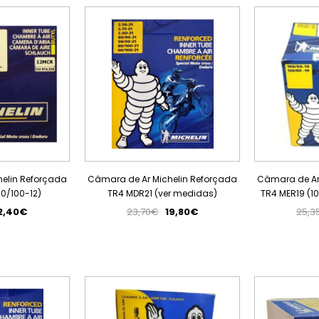
PROMOÇÃO
PROMOÇÃO
elin Reforçada
Câmara de Ar Michelin Reforçada
Câmara de Ar
0/100-12)
TR4 MDR21 (ver medidas)
TR4 MER19 (10
2,40€
23,70€
19,80€
25,3