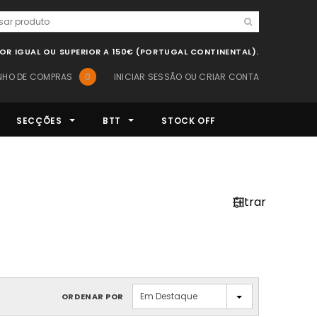
LOR IGUAL OU SUPERIOR A 150€ (PORTUGAL CONTINENTAL).
NHO DE COMPRAS
0
INICIAR SESSÃO
OU
CRIAR CONTA
SECÇÕES
BTT
STOCK OFF
Filtrar
Em Destaque
ORDENAR POR