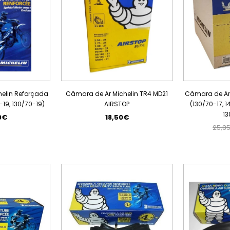
elin Reforçada
Câmara de Ar Michelin TR4 MD21
Câmara de Ar M
-19, 130/70-19)
AIRSTOP
(130/70-17, 1
13
0€
18,50€
25,8
PROMOÇÃO
PROMOÇÃO