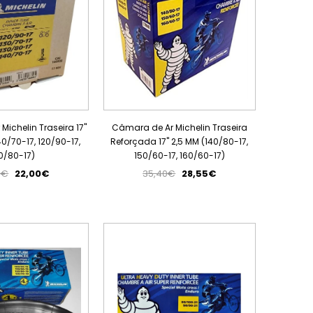
ichelin Traseira 17"
Câmara de Ar Michelin Traseira
40/70-17, 120/90-17,
Reforçada 17" 2,5 MM (140/80-17,
0/80-17)
150/60-17, 160/60-17)
5€
22,00€
35,40€
28,55€
PROMOÇÃO
PROMOÇÃO