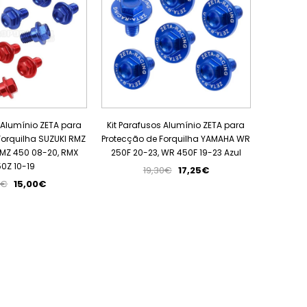
 Alumínio ZETA para
Kit Parafusos Alumínio ZETA para
Forquilha SUZUKI RMZ
Protecção de Forquilha YAMAHA WR
RMZ 450 08-20, RMX
250F 20-23, WR 450F 19-23 Azul
0Z 10-19
19,30€
17,25€
0€
15,00€