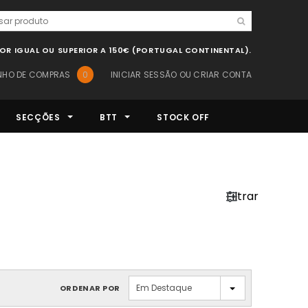
LOR IGUAL OU SUPERIOR A 150€ (PORTUGAL CONTINENTAL).
NHO DE COMPRAS
0
INICIAR SESSÃO
OU
CRIAR CONTA
SECÇÕES
BTT
STOCK OFF
Filtrar
Em Destaque
ORDENAR POR