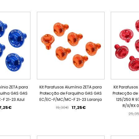
PROMOÇÃO
PROMOÇÃO
ESGOTADO
mínio ZETA para
Kit Parafusos Alumínio ZETA para
Kit Parafusos
quilha GAS GAS
Protecção de Forquilha GAS GAS
Protecção de
F 21-23 Azul
EC/EC-F/MC/MC-F 21-23 Laranja
125/250 R 9
R/X/RX 
7,25€
19,30€
17,25€
25,3
PROMOÇÃO
PROMOÇÃO