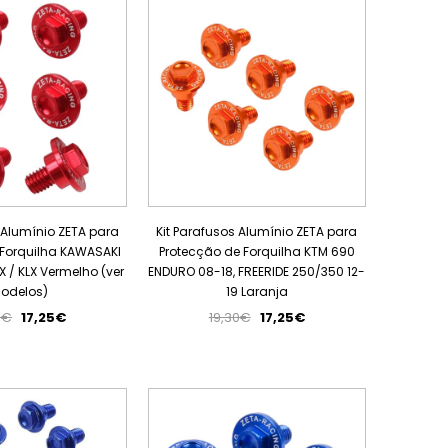
ESGOTADO
 Alumínio ZETA para
Kit Parafusos Alumínio ZETA para
 Forquilha KAWASAKI
Protecção de Forquilha KTM 690
-X / KLX Vermelho (ver
ENDURO 08-18, FREERIDE 250/350 12-
odelos)
19 Laranja
0€
17,25€
19,30€
17,25€
PROMOÇÃO
PROMOÇÃO
ESGOTADO