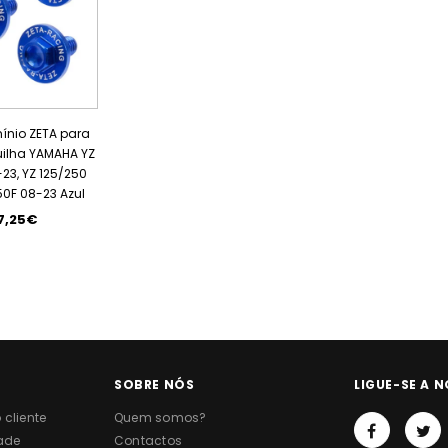
mínio ZETA para
uilha YAMAHA YZ
-23, YZ 125/250
50F 08-23 Azul
7,25€
SOBRE NÓS
LIGUE-SE A N
cliente
Quem somos?
dade
Contactos