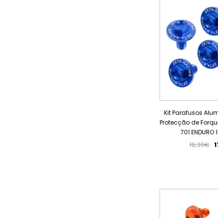
Kit Parafusos Alu
Protecção de Forq
701 ENDURO 1
19,30€
1