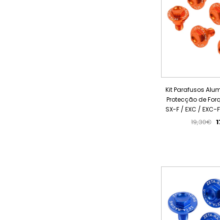
Kit Parafusos Alu
Protecção de Forq
SX-F / EXC / EXC-
19,30€
1