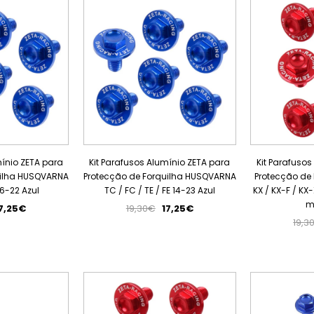
ESGOTADO
ESGOTADO
mínio ZETA para
Kit Parafusos Alumínio ZETA para
Kit Parafusos
uilha HUSQVARNA
Protecção de Forquilha HUSQVARNA
Protecção de
6-22 Azul
TC / FC / TE / FE 14-23 Azul
KX / KX-F / KX
m
7,25€
19,30€
17,25€
19,3
PROMOÇÃO
PROMOÇÃO