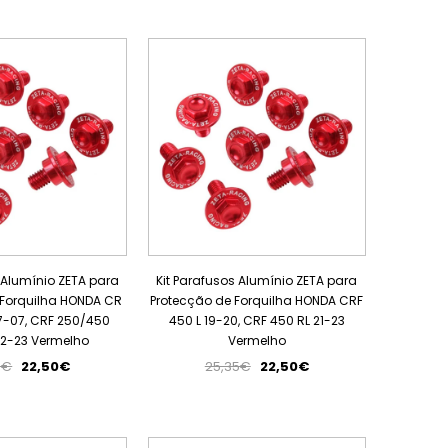
PROMOÇÃO
PROMOÇÃO
 Alumínio ZETA para
Kit Parafusos Alumínio ZETA para
 Forquilha HONDA CR
Protecção de Forquilha HONDA CRF
7-07, CRF 250/450
450 L 19-20, CRF 450 RL 21-23
02-23 Vermelho
Vermelho
5€
22,50€
25,35€
22,50€
PROMOÇÃO
PROMOÇÃO