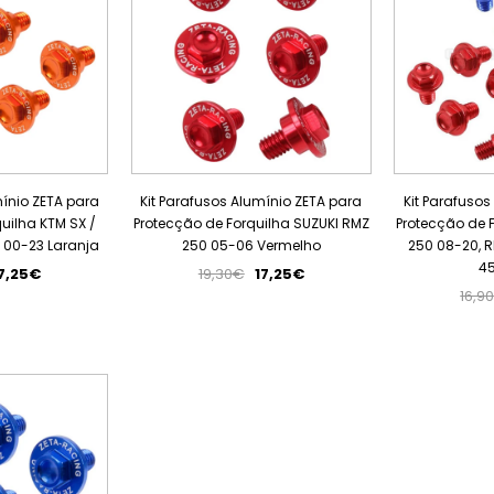
mínio ZETA para
Kit Parafusos Alumínio ZETA para
Kit Parafusos
uilha KTM SX /
Protecção de Forquilha SUZUKI RMZ
Protecção de 
F 00-23 Laranja
250 05-06 Vermelho
250 08-20, 
45
7,25€
19,30€
17,25€
16,9
PROMOÇÃO