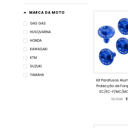
MARCA DA MOTO
GAS GAS
HUSQVARNA
HONDA
KAWASAKI
KTM
SUZUKI
YAMAHA
Kit Parafusos Alu
Protecção de For
EC/EC-F/MC/MC-
19,30€
1