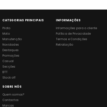
CATEGORIAS PRINCIPAIS
INFORMAÇÕES
Piloto
Informações para o cliente
Moto
Política de Privacidade
Manutenção
Termos e Condições
Novidades
Retratação
Destaques
Promoções
Casual
Secções
BTT
Stock off
SOBRE NÓS
Quem somos?
Contactos
Marcas