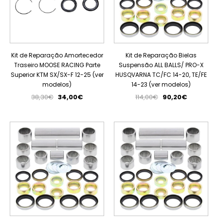
Kit de Reparação Amortecedor
Kit de Reparação Bielas
Traseiro MOOSE RACING Parte
Suspensão ALL BALLS/ PRO-X
Superior KTM SX/SX-F 12-25 (ver
HUSQVARNA TC/FC 14-20, TE/FE
modelos)
14-23 (ver modelos)
38,30€
34,00€
114,00€
90,20€
PROMOÇÃO
PROMOÇÃO