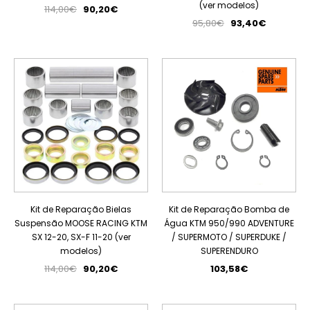
(ver modelos)
114,00€
90,20€
95,80€
93,40€
PROMOÇÃO
Kit de Reparação Bielas
Kit de Reparação Bomba de
Suspensão MOOSE RACING KTM
Água KTM 950/990 ADVENTURE
SX 12-20, SX-F 11-20 (ver
/ SUPERMOTO / SUPERDUKE /
modelos)
SUPERENDURO
114,00€
90,20€
103,58€