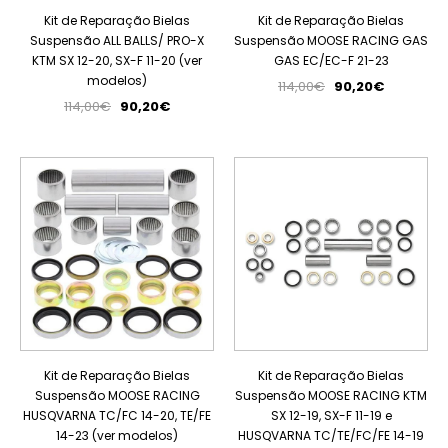
Kit de Reparação Bielas
Kit de Reparação Bielas
Suspensão ALL BALLS/ PRO-X
Suspensão MOOSE RACING GAS
KTM SX 12-20, SX-F 11-20 (ver
GAS EC/EC-F 21-23
modelos)
114,00€
90,20€
114,00€
90,20€
PROMOÇÃO
PROMOÇÃO
Kit de Reparação Bielas
Kit de Reparação Bielas
Suspensão MOOSE RACING
Suspensão MOOSE RACING KTM
HUSQVARNA TC/FC 14-20, TE/FE
SX 12-19, SX-F 11-19 e
14-23 (ver modelos)
HUSQVARNA TC/TE/FC/FE 14-19