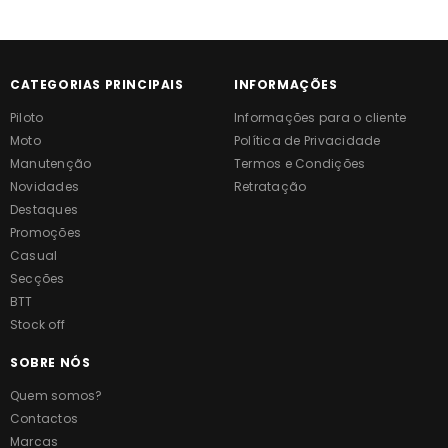
CATEGORIAS PRINCIPAIS
INFORMAÇÕES
Piloto
Informações para o cliente
Moto
Política de Privacidade
Manutenção
Termos e Condições
Novidades
Retratação
Destaques
Promoções
Casual
Secções
BTT
Stock off
SOBRE NÓS
Quem somos?
Contactos
Marcas