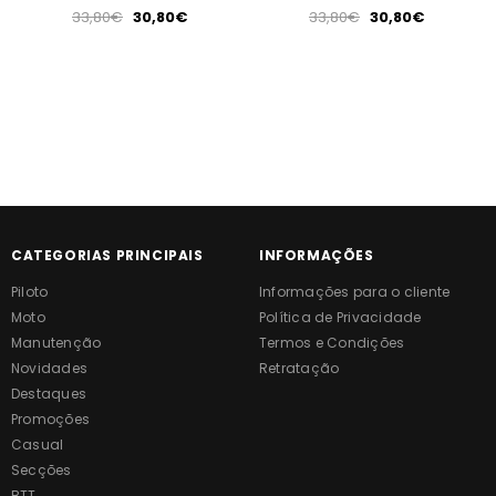
33,80€
30,80€
33,80€
30,80€
CATEGORIAS PRINCIPAIS
INFORMAÇÕES
Piloto
Informações para o cliente
Moto
Política de Privacidade
Manutenção
Termos e Condições
Novidades
Retratação
Destaques
Promoções
Casual
Secções
BTT