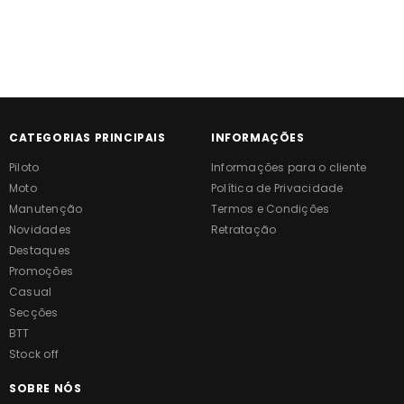
CATEGORIAS PRINCIPAIS
INFORMAÇÕES
Piloto
Informações para o cliente
Moto
Política de Privacidade
Manutenção
Termos e Condições
Novidades
Retratação
Destaques
Promoções
Casual
Secções
BTT
Stock off
SOBRE NÓS