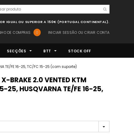
LOR IGUAL OU SUPERIOR A 150€ (PORTUGAL CONTINENTAL).
NHO DE COMPRAS
0
INICIAR SESSÃO
OU
CRIAR CONTA
SECÇÕES
BTT
STOCK OFF
A TE/FE 16-25, TC/FC 15-25 (com suporte)
15-25, HUSQVARNA TE/FE 16-25,