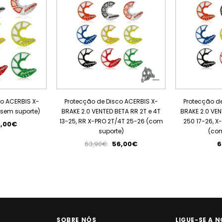
co ACERBIS X-
Protecção de Disco ACERBIS X-
Protecção de
(sem suporte)
BRAKE 2.0 VENTED BETA RR 2T e 4T
BRAKE 2.0 VEN
13-25, RR X-PRO 2T/4T 25-26 (com
250 17-26, X
8,00€
suporte)
(com
63,90€
56,00€
6
SOBRE NÓS
LIGUE-SE A N