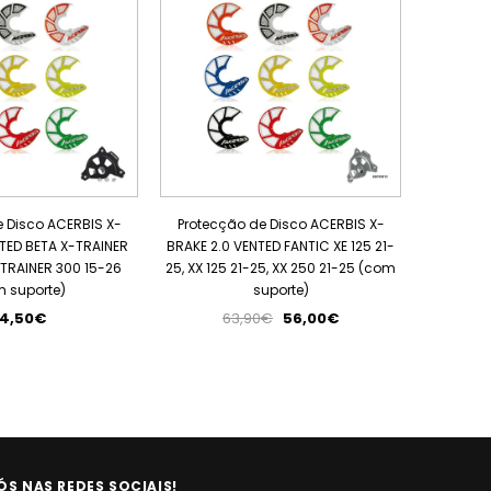
 Disco ACERBIS X-
Protecção de Disco ACERBIS X-
Protecç
TED BETA X-TRAINER
BRAKE 2.0 VENTED FANTIC XE 125 21-
BRAKE 2.0
-TRAINER 300 15-26
25, XX 125 21-25, XX 250 21-25 (com
25, XXF 
 suporte)
suporte)
4,50€
63,90€
56,00€
ÓS NAS REDES SOCIAIS!