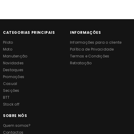
CATEGORIAS PRINCIPAIS
INFORMAÇÕES
Piloto
Informações para o cliente
Moto
Política de Privacidade
Manutenção
Termos e Condições
Novidades
Retratação
Destaques
Promoções
Casual
Secções
BTT
Stock off
SOBRE NÓS
Quem somos?
Contactos