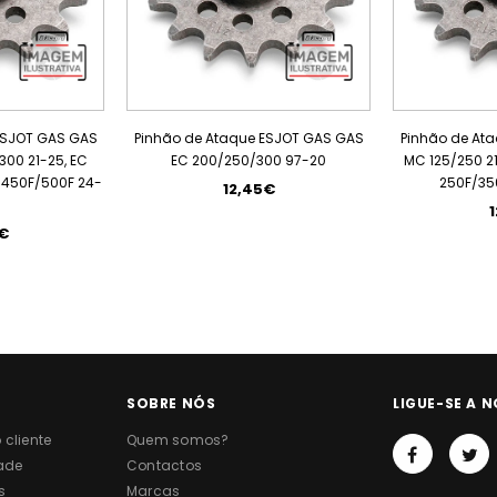
ESJOT GAS GAS
Pinhão de Ataque ESJOT GAS GAS
Pinhão de At
300 21-25, EC
EC 200/250/300 97-20
MC 125/250 21
C 450F/500F 24-
250F/35
12,45€
€
SOBRE NÓS
LIGUE-SE A N
cliente
Quem somos?
dade
Contactos
s
Marcas