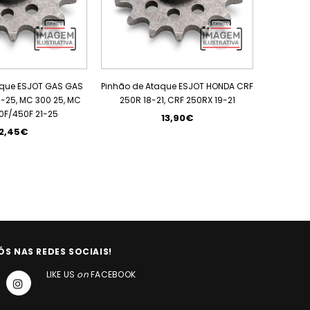
aque ESJOT GAS GAS
Pinhão de Ataque ESJOT HONDA CRF
Pinhão d
-25, MC 300 25, MC
250R 18-21, CRF 250RX 19-21
TE 
0F/450F 21-25
250/350
13,90€
12,45€
ÓS NAS REDES SOCIAIS!
LIKE US
on
FACEBOOK