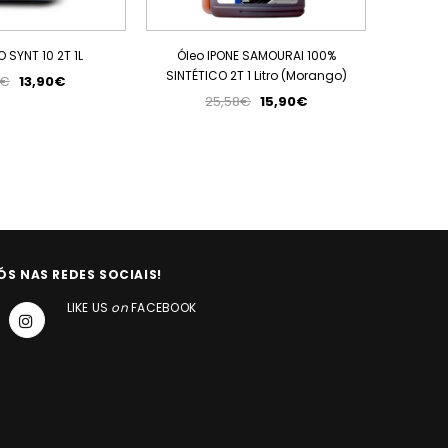
 SYNT 10 2T 1L
Óleo IPONE SAMOURAI 100%
Óleo IPO
SINTÉTICO 2T 1 Litro (Morango)
SINTÉTICO
4€
13,90€
25,58€
15,90€
ÓS NAS REDES SOCIAIS!
LIKE US
on
FACEBOOK