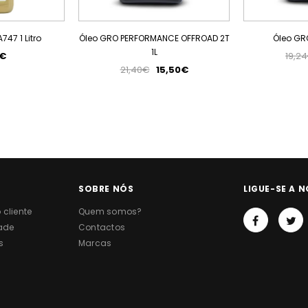
47 1 Litro
Óleo GRO PERFORMANCE OFFROAD 2T
Óleo GRO
1L
0€
19,2
21,40€
15,50€
SOBRE NÓS
LIGUE-SE A N
cliente
Quem somos?
dade
Contactos
s
Marcas