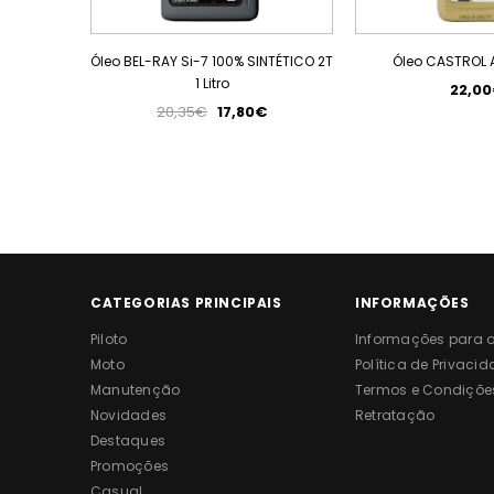
Óleo BEL-RAY Si-7 100% SINTÉTICO 2T
Óleo CASTROL A7
1 Litro
22,0
20,35€
17,80€
CATEGORIAS PRINCIPAIS
INFORMAÇÕES
Piloto
Informações para o 
Moto
Política de Privaci
Manutenção
Termos e Condiçõe
Novidades
Retratação
Destaques
Promoções
Casual