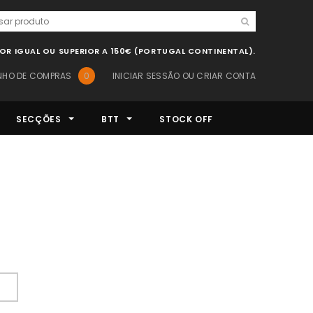
LOR IGUAL OU SUPERIOR A 150€ (PORTUGAL CONTINENTAL).
NHO DE COMPRAS
0
INICIAR SESSÃO
OU
CRIAR CONTA
SECÇÕES
BTT
STOCK OFF