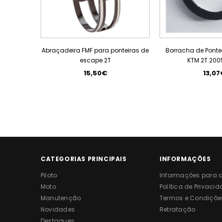
Abraçadeira FMF para ponteiras de
Borracha de Ponte
escape 2T
KTM 2T 200
15,50€
13,07
CATEGORIAS PRINCIPAIS
INFORMAÇÕES
Piloto
Informações para o 
Moto
Política de Privaci
Manutenção
Termos e Condiçõe
Novidades
Retratação
Destaques