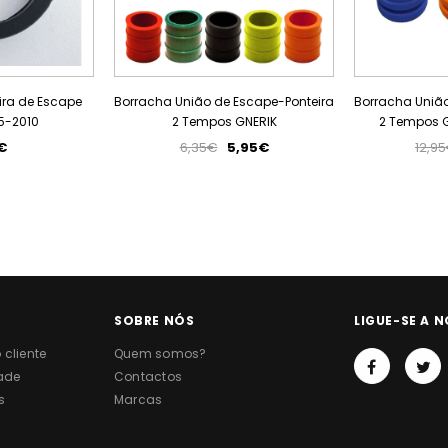
ira de Escape
Borracha União de Escape-Ponteira
Borracha União
5-2010
2 Tempos GNERIK
2 Tempos 
€
6,35€
5,95€
12,9
SOBRE NÓS
LIGUE-SE A N
cliente
Quem somos?
dade
Contactos
s
Marcas