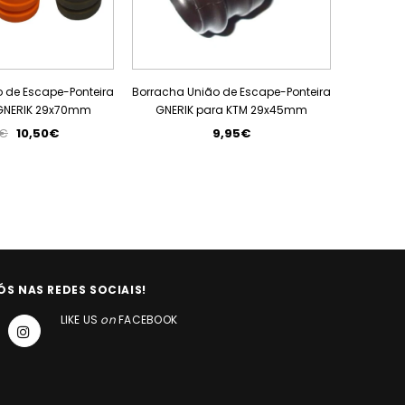
 de Escape-Ponteira
Borracha União de Escape-Ponteira
Borracha 
GNERIK 29x70mm
GNERIK para KTM 29x45mm
Original
5€
10,50€
9,95€
ÓS NAS REDES SOCIAIS!
LIKE US
on
FACEBOOK