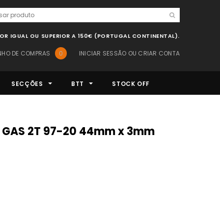
LOR IGUAL OU SUPERIOR A 150€ (PORTUGAL CONTINENTAL).
NHO DE COMPRAS
0
INICIAR SESSÃO
OU
CRIAR CONTA
SECÇÕES
BTT
STOCK OFF