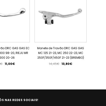
vão DRC GAS GAS EC
Manete de Travão DRC GAS GAS
Manete 
00 98-20, RIEJU MR
MC 125 21-23, MC 250 22-23, MC
300 20-26
250F/350F/450F 21-23 (BREMBO)
5€
11,00€
14,45€
13,80€
ÓS NAS REDES SOCIAIS!