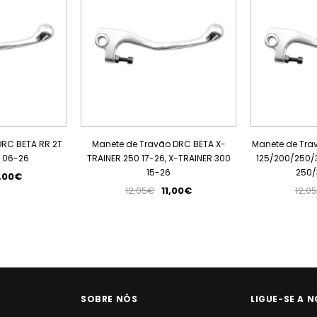
DRC BETA RR 2T
Manete de Travão DRC BETA X-
Manete de Tra
T 06-26
TRAINER 250 17-26, X-TRAINER 300
125/200/250/3
15-26
250/
1,00€
12,05€
11,00€
12,0
SOBRE NÓS
LIGUE-SE A N