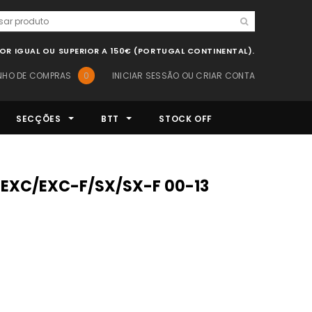
LOR IGUAL OU SUPERIOR A 150€ (PORTUGAL CONTINENTAL).
NHO DE COMPRAS
0
INICIAR SESSÃO
OU
CRIAR CONTA
SECÇÕES
BTT
STOCK OFF