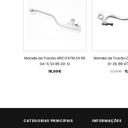
Manete de Travão APICO KTM SX 65
Manete de Travão 
04-11, SX 85 03-12
13-26, RR 4
18,00€
12,05€
1
CATEGORIAS PRINCIPAIS
INFORMAÇÕES