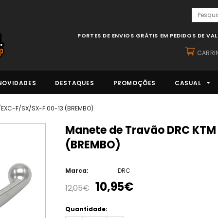
PORTES DE ENVIOS GRÁTIS EM PEDIDOS DE VA
CARRI
NOVIDADES
DESTAQUES
PROMOÇÕES
CASUAL
/EXC-F/SX/SX-F 00-13 (BREMBO)
Manete de Travão DRC KTM EXC/EXC-F/SX/SX-F 00-13
(BREMBO)
Marca:
DRC
10,95€
12,05€
Quantidade: