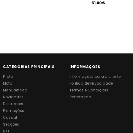
51,80€
CATEGORIAS PRINCIPAIS
INFORMAÇÕES
Piloto
Informações para o cliente
Moto
Política de Privacidade
Manutenção
Termos e Condições
Novidades
Retratação
Destaques
Promoções
Casual
Secções
BTT