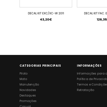
DECAL KIT EXC/XC-W 2011
DECAL KIT FAC. E
43,20€
126,3
CATEGORIAS PRINCIPAIS
INFORMAÇÕES
Piloto
Informações para o 
Moto
Política de Privaci
Manutenção
Termos e Condiçõe
Novidades
Retratação
Destaques
Promoções
Casual