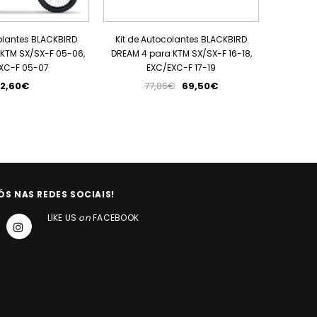
olantes BLACKBIRD
Kit de Autocolantes BLACKBIRD
Kit de 
KTM SX/SX-F 05-06,
DREAM 4 para KTM SX/SX-F 16-18,
DREAM 4 
XC-F 05-07
EXC/EXC-F 17-19
2,60€
77,86€
69,50€
ÓS NAS REDES SOCIAIS!
LIKE US
on
FACEBOOK