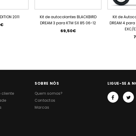
DITION 2011
Kit de autocolantes BLACKBIRD
Kit de Autoc
DREAM 3 para KTM SX 85 06-12
DREAM 4 para 
5€
EXC/E
69,50€
7
SOBRE NÓS
LIGUE-SE A N
cliente
Quem somos?
dade
Contactos
s
Marcas