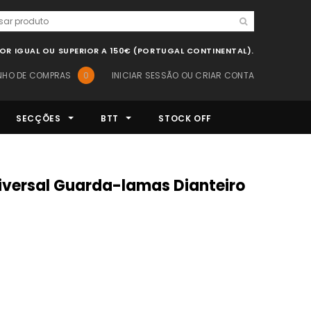
LOR IGUAL OU SUPERIOR A 150€ (PORTUGAL CONTINENTAL).
NHO DE COMPRAS
0
INICIAR SESSÃO
OU
CRIAR CONTA
SECÇÕES
BTT
STOCK OFF