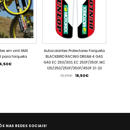
es em vinil 4MX
Autocolantes Protectores Forqueta
Autocola
 para forqueta
BLACKBIRD RACING DREAM 4 GAS
BLACKBIR
GAS EC 250/300, EC 250F/350F, MC
CR 125/2
4,50€
125/250/250F/350F/450F 21-23
19,05€
18,50€
ÓS NAS REDES SOCIAIS!