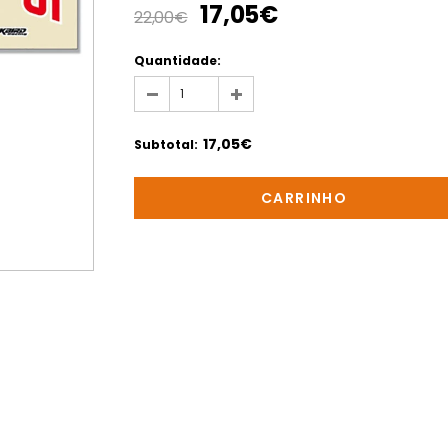
17,05€
22,00€
Quantidade:
17,05€
Subtotal
: