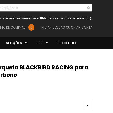
LOR IGUAL OU SUPERIOR A 150€ (PORTUGAL CONTINENTAL).
NHO DE COMPRAS
0
INICIAR SESSÃO
OU
CRIAR CONTA
SECÇÕES
BTT
STOCK OFF
arbono