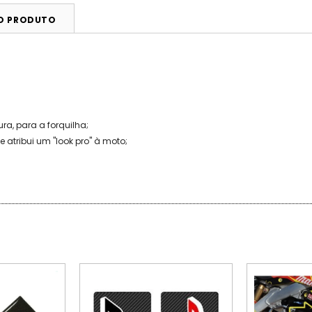
DO PRODUTO
ra, para a forquilha;
atribui um "look pro" à moto;
ESGOTADO
ESGOTADO