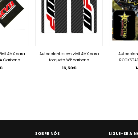
inil 4MX para
Autocolantes em vinil 4MX para
Autocolant
BA Carbono
forqueta WP carbono
ROCKSTAR
€
16,50€
1
SOBRE NÓS
LIGUE-SE A N