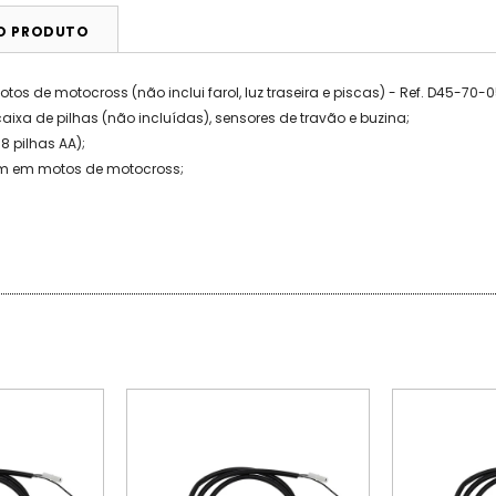
DO PRODUTO
os de motocross (não inclui farol, luz traseira e piscas) - Ref. D45-70-
 caixa de pilhas (não incluídas), sensores de travão e buzina;
8 pilhas AA);
icam em motos de motocross;
PROMOÇÃO
PROMOÇÃO