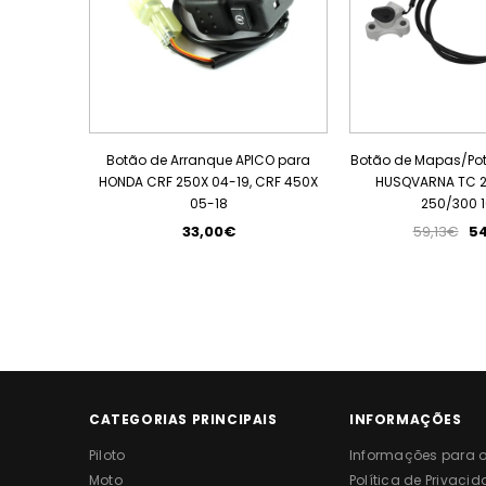
Botão de Arranque APICO para
Botão de Mapas/Po
HONDA CRF 250X 04-19, CRF 450X
HUSQVARNA TC 25
05-18
250/300 
33,00€
59,13€
5
CATEGORIAS PRINCIPAIS
INFORMAÇÕES
Piloto
Informações para o 
Moto
Política de Privaci