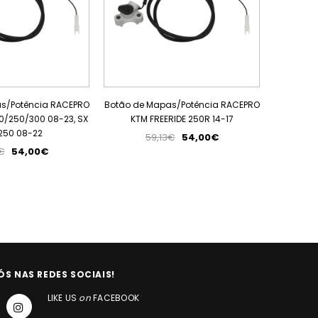
s/Potência RACEPRO
Botão de Mapas/Potência RACEPRO
Botã
0/250/300 08-23, SX
KTM FREERIDE 250R 14-17
250 08-22
59,13€
54,00€
€
54,00€
ÓS NAS REDES SOCIAIS!
LIKE US
on
FACEBOOK