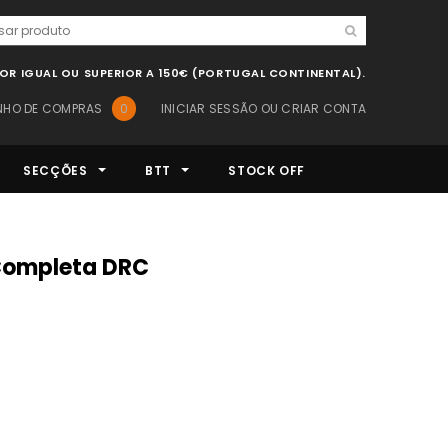
LOR IGUAL OU SUPERIOR A 150€ (PORTUGAL CONTINENTAL).
NHO DE COMPRAS
0
INICIAR SESSÃO
OU
CRIAR CONTA
SECÇÕES
BTT
STOCK OFF
a Completa DRC