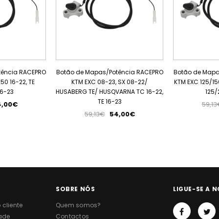
tência RACEPRO
Botão de Mapas/Potência RACEPRO
Botão de Mapa
0 16-22, TE
KTM EXC 08-23, SX 08-22/
KTM EXC 125/15
16-23
HUSABERG TE/ HUSQVARNA TC 16-22,
125/
TE 16-23
4,00€
59,13
59,13€
54,00€
SOBRE NÓS
LIGUE-SE A N
cliente
Quem somos?
dade
Contactos