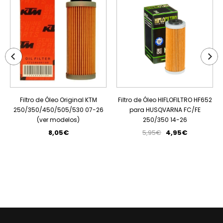
Filtro de Óleo Original KTM
Filtro de Óleo HIFLOFILTRO HF652
250/350/450/505/530 07-26
para HUSQVARNA FC/FE
(ver modelos)
250/350 14-26
8,05€
5,95€
4,95€