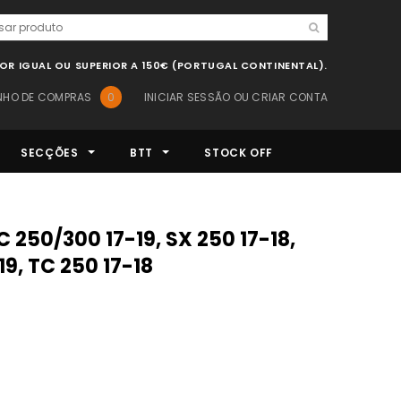
LOR IGUAL OU SUPERIOR A 150€ (PORTUGAL CONTINENTAL).
NHO DE COMPRAS
0
INICIAR SESSÃO
OU
CRIAR CONTA
SECÇÕES
BTT
STOCK OFF
9, TC 250 17-18