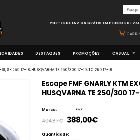
PORTES DE ENVIOS GRÁTIS EM PEDIDOS DE VA
CARRI
NOVIDADES
DESTAQUES
PROMOÇÕES
CASUAL
9, SX 250 17-18, HUSQVARNA TE 250/300 17-19, TC 250 17-18
Escape FMF GNARLY KTM EXC 250/300 17-19, SX 250 17-18,
HUSQVARNA TE 250/300 17-1
Marca:
FMF
388,00€
404,87€
Quantidade: