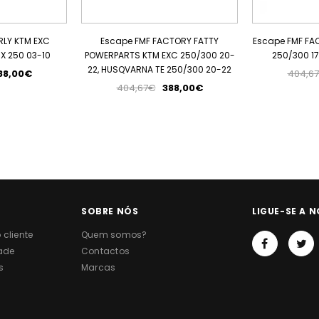
RLY KTM EXC
Escape FMF FACTORY FATTY
Escape FMF FA
SX 250 03-10
POWERPARTS KTM EXC 250/300 20-
250/300 17
22, HUSQVARNA TE 250/300 20-22
88,00€
404,6
404,67€
388,00€
SOBRE NÓS
LIGUE-SE A N
cliente
Quem somos?
dade
Contactos
s
Marcas