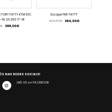
CTORY FATTY KTM EXC
Escape FMF FATTY
Escape
-19, SX 250 17-18
404,87€
384,00€
4
7€
388,00€
ÓS NAS REDES SOCIAIS!
LIKE US
on
FACEBOOK