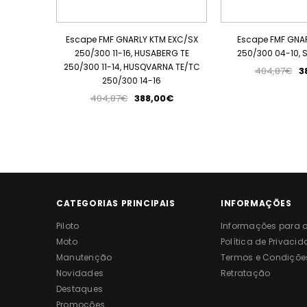
Escape FMF GNARLY KTM EXC/SX
Escape FMF GNA
250/300 11-16, HUSABERG TE
250/300 04-10, 
250/300 11-14, HUSQVARNA TE/TC
404,87€
3
250/300 14-16
404,87€
388,00€
CATEGORIAS PRINCIPAIS
INFORMAÇÕES
Piloto
Informações para o 
Moto
Política de Privaci
Manutenção
Termos e Condiçõe
Novidades
Retratação
Destaques
Promoções