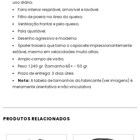
uso diário;
Forro interior respirável, amovível e lavável;
Filtro de poeira na área do queixo;
Ventilação frontal e pelo queixo;
Pala ajustável;
Desenho agressivo e moderno;
Spoiler traseiro que torna o capacete impressionantemente
estável, mesmo em velocidades muito altas;
Amplo campo de visão;
Peso: 1.240 gr. (tamanho M)+ - 50 gr.
Prazo de entrega: 3 dias úteis
Nota:
A tabela de tamanhos do fabricante (ver imagens) é
meramente orientativa e não vinculativa.
PRODUTOS RELACIONADOS
PROMOÇÃO
PROMOÇÃO