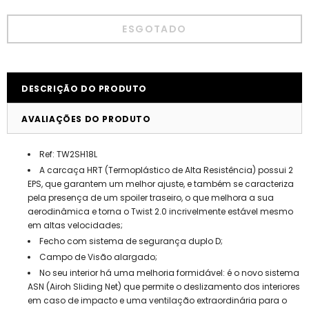
DESCRIÇÃO DO PRODUTO
AVALIAÇÕES DO PRODUTO
Ref: TW2SH18L
A carcaça HRT (Termoplástico de Alta Resistência) possui 2
EPS, que garantem um melhor ajuste, e também se caracteriza
pela presença de um spoiler traseiro, o que melhora a sua
aerodinâmica e torna o Twist 2.0 incrivelmente estável mesmo
em altas velocidades;
Fecho com sistema de segurança duplo D;
Campo de Visão alargado;
No seu interior há uma melhoria formidável: é o novo sistema
ASN (Airoh Sliding Net) que permite o deslizamento dos interiores
em caso de impacto e uma ventilação extraordinária para o