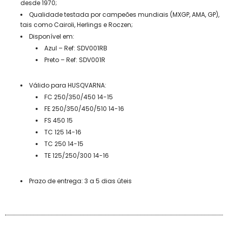
desde 1970;
Qualidade testada por campeões mundiais (MXGP, AMA, GP),
tais como Cairoli, Herlings e Roczen;
Disponível em:
Azul – Ref: SDV001RB
Preto – Ref: SDV001R
Válido para HUSQVARNA:
FC 250/350/450 14-15
FE 250/350/450/510 14-16
FS 450 15
TC 125 14-16
TC 250 14-15
TE 125/250/300 14-16
Prazo de entrega: 3 a 5 dias úteis