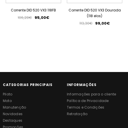
Corrente DID 520 VX3 118FB
Corrente DID 520 VX3 Dourada
(118 elos)
106,28€
95,00€
113,30€
99,00€
CATEGORIAS PRINCIPAIS
INFORMAÇÕES
Piloto
Informações para o cliente
Moto
Política de Privacidade
Manutenção
Termos e Condições
Novidades
Retratação
Destaques
Promoções